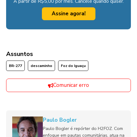
A partir de R$5,00 por mês. Cancele quando quiser.
Assine agora!
Assuntos
BR-277
descaminho
Foz do Iguaçu
Comunicar erro
Paulo Bogler
Paulo Bogler é repórter do H2FOZ. Com
enfoque em pautas comunitárias, atua na