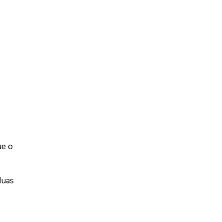
ue o
duas