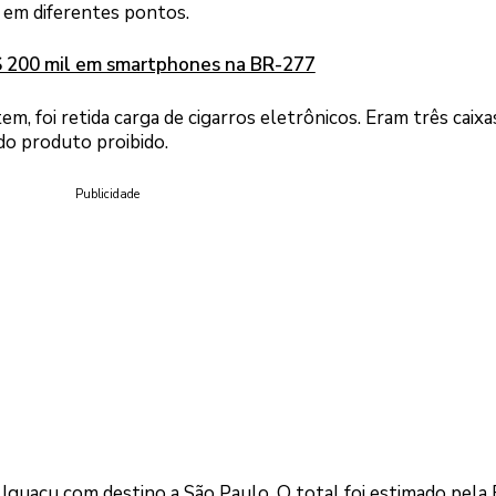
, em diferentes pontos.
$ 200 mil em smartphones na BR-277
m, foi retida carga de cigarros eletrônicos. Eram três caixa
do produto proibido.
Publicidade
 Iguaçu com destino a São Paulo. O total foi estimado pel