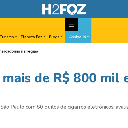
Turismo
Planeta Foz
Blogs
Assine Já
ercadorias na região
 mais de R$ 800 mil
ão Paulo com 80 quilos de cigarros eletrônicos, aval