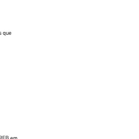
s que
a RFB em