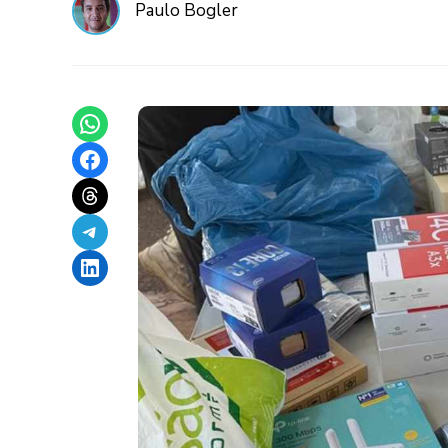
Paulo Bogler
Share on WhatsApp
Share on Facebook
Share on Threads
Share on Telegram
Share on LinkedIn