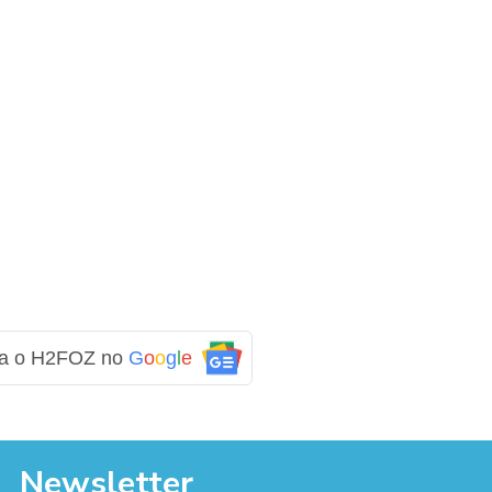
ga o H2FOZ no
G
o
o
g
l
e
Newsletter