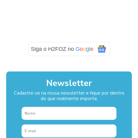
Siga o H2FOZ no
G
o
o
g
l
e
Newsletter
Cadastre-se na nossa newsletter e fique por dentro
do que realmente importa.