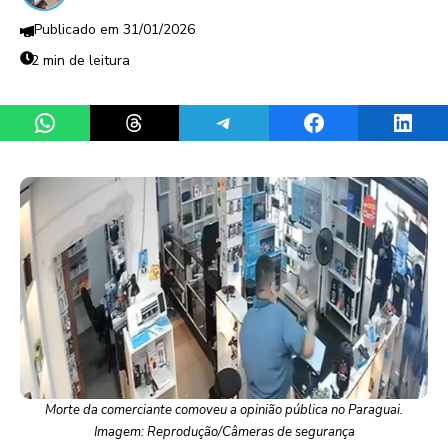
31/01/2026
2 min de leitura
Share on WhatsApp
Share on Threads
Share on Telegram
Share on Facebook
Share 
Morte da comerciante comoveu a opinião pública no Paraguai.
Imagem: Reprodução/Câmeras de segurança