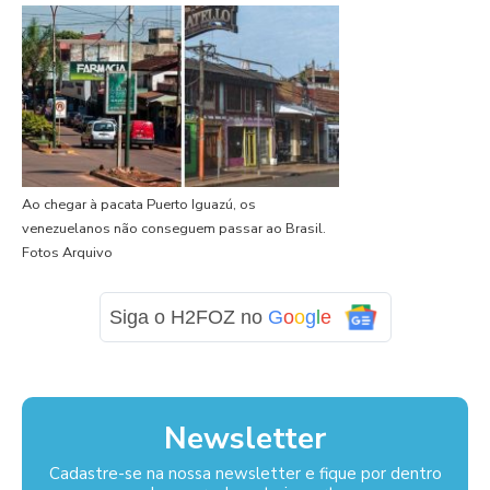
Ao chegar à pacata Puerto Iguazú, os
venezuelanos não conseguem passar ao Brasil.
Fotos Arquivo
Siga o H2FOZ no
G
o
o
g
l
e
Newsletter
Cadastre-se na nossa newsletter e fique por dentro