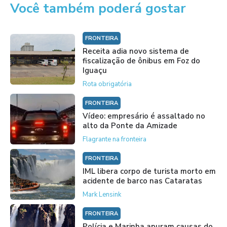
Você também poderá gostar
FRONTEIRA
Receita adia novo sistema de
fiscalização de ônibus em Foz do
Iguaçu
Rota obrigatória
FRONTEIRA
Vídeo: empresário é assaltado no
alto da Ponte da Amizade
Flagrante na fronteira
FRONTEIRA
IML libera corpo de turista morto em
acidente de barco nas Cataratas
Mark Lensink
FRONTEIRA
Polícia e Marinha apuram causas do