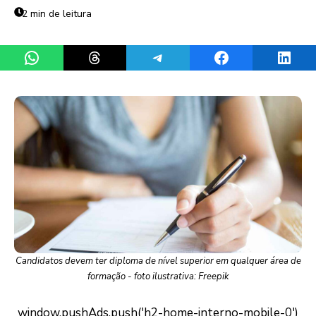
2 min de leitura
Share on WhatsApp
Share on Threads
Share on Telegram
Share on Facebook
Share 
Candidatos devem ter diploma de nível superior em qualquer área de
formação - foto ilustrativa: Freepik