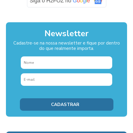
Siga o H2FOZ no
G
o
o
g
l
e
Newsletter
Cadastre-se na nossa newsletter e fique por dentro
do que realmente importa.