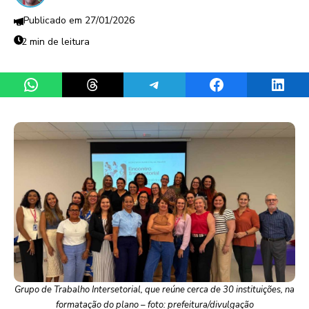
27/01/2026
2 min de leitura
Share on WhatsApp
Share on Threads
Share on Telegram
Share on Facebook
Share 
Grupo de Trabalho Intersetorial, que reúne cerca de 30 instituições, na
formatação do plano – foto: prefeitura/divulgação