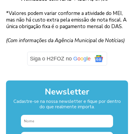
*Valores podem variar conforme a atividade do MEI,
mas não há custo extra pela emissão de nota fiscal. A
única obrigação fixa é o pagamento mensal do DAS.
(Com informações da Agência Municipal de Notícias)
Siga o H2FOZ no
G
o
o
g
l
e
Newsletter
Cadastre-se na nossa newsletter e fique por dentro
do que realmente importa.