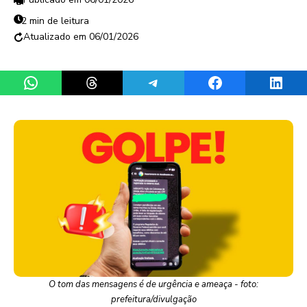
2 min de leitura
06/01/2026
Share on WhatsApp
Share on Threads
Share on Telegram
Share on Facebook
Share 
O tom das mensagens é de urgência e ameaça - foto:
prefeitura/divulgação