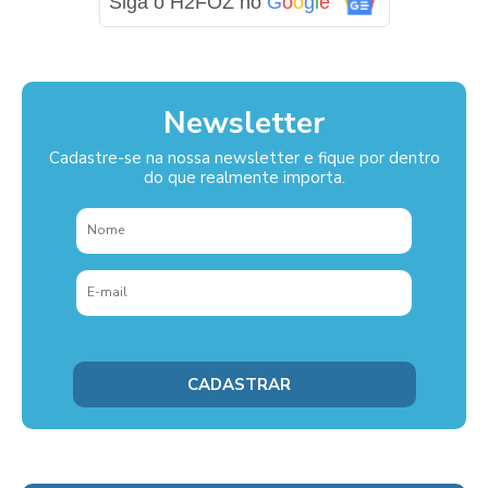
Siga o H2FOZ no
G
o
o
g
l
e
Newsletter
Cadastre-se na nossa newsletter e fique por dentro
do que realmente importa.