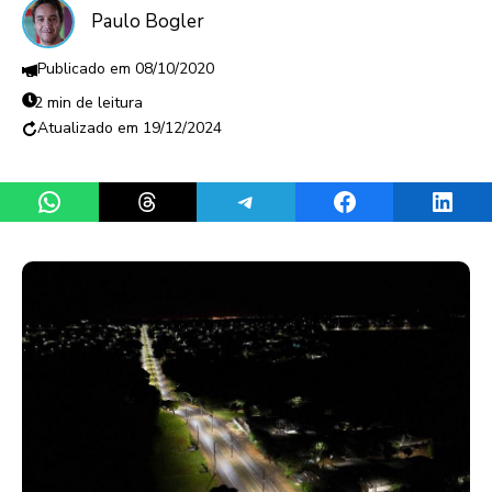
Paulo Bogler
08/10/2020
2 min de leitura
19/12/2024
Share on WhatsApp
Share on Threads
Share on Telegram
Share on Facebook
Share 