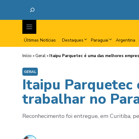
Últimas Notícias
Destaques
Paraguai
Argentina
Início
»
Geral
»
Itaipu Parquetec é uma das melhores empres
GERAL
Itaipu Parquetec
trabalhar no Par
Reconhecimento foi entregue, em Curitiba, pe