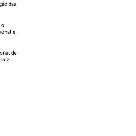
ção das
 o
ional e
onal de
 vez