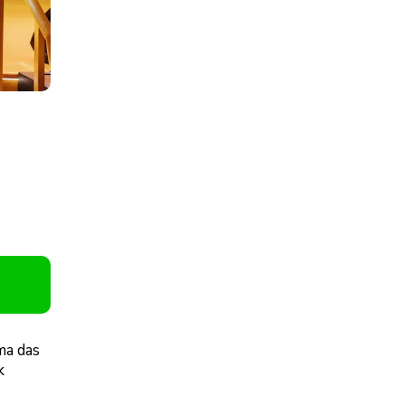
ma das
k