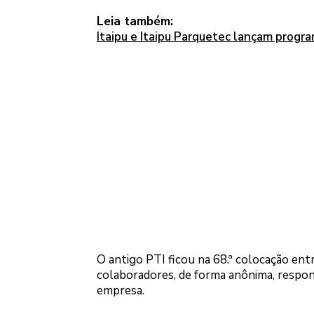
Leia também:
Itaipu e Itaipu Parquetec lançam progr
O antigo PTI ficou na 68.ª colocação en
colaboradores, de forma anônima, respon
empresa.