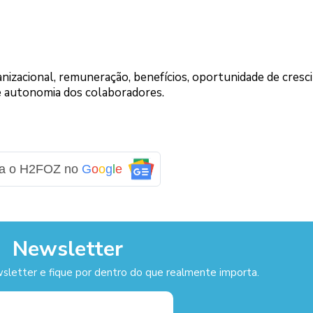
nizacional, remuneração, benefícios, oportunidade de cresc
 e autonomia dos colaboradores.
ga o H2FOZ no
G
o
o
g
l
e
Newsletter
sletter e fique por dentro do que realmente importa.