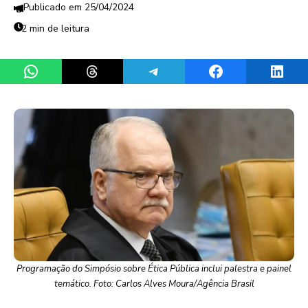
25/04/2024
2 min de leitura
Share on WhatsApp
Share on Threads
Share on Telegram
Share on Facebook
Share 
Programação do Simpósio sobre Ética Pública inclui palestra e painel
temático. Foto: Carlos Alves Moura/Agência Brasil