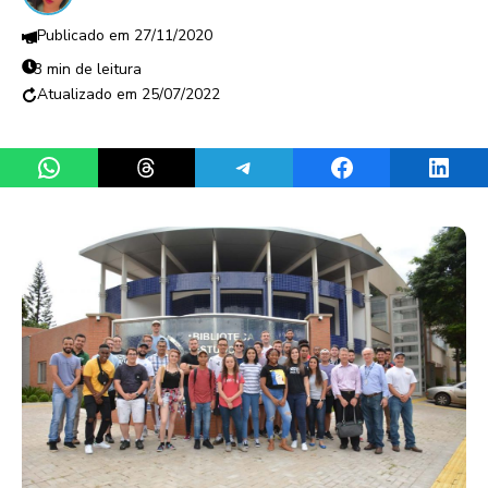
27/11/2020
3 min de leitura
25/07/2022
Share on WhatsApp
Share on Threads
Share on Telegram
Share on Facebook
Share 