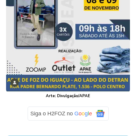
Arte: Divulgação/APAE
Siga o H2FOZ no
G
o
o
g
l
e