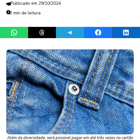
29/10/2024
2 min de leitura
Share on WhatsApp
Share on Threads
Share on Telegram
Share on Facebook
Share 
Além da diversidade, será possível pagar em até três vezes no cartão