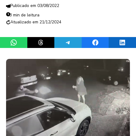
03/08/2022
3 min de leitura
21/12/2024
Share on WhatsApp
Share on Threads
Share on Telegram
Share on Facebook
Share 