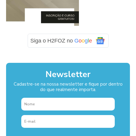
Siga o H2FOZ no
G
o
o
g
l
e
Newsletter
Cadastre-se na nossa newsletter e fique por dentro
do que realmente importa.