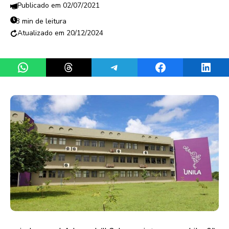
02/07/2021
3 min de leitura
20/12/2024
Share on WhatsApp
Share on Threads
Share on Telegram
Share on Facebook
Share 