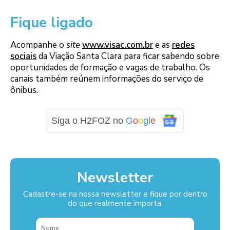
Fique ligado
Acompanhe o
site
www.visac.com.br
e as
redes
sociais
da Viação Santa Clara para ficar sabendo sobre
oportunidades de formação e vagas de trabalho. Os
canais também reúnem informações do serviço de
ônibus.
Siga o H2FOZ no
G
o
o
g
l
e
Newsletter
Cadastre-se na nossa newsletter e fique por dentro
do que realmente importa.