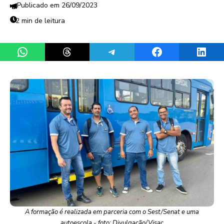
26/09/2023
2 min de leitura
Share on WhatsApp
Share on Threads
Share on Telegram
Share on Facebook
Share 
A formação é realizada em parceria com o Sest/Senat e uma
autoescola - foto: Divulgação/Visac