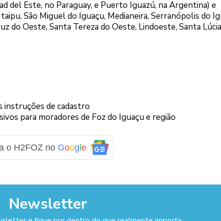
dad del Este, no Paraguay, e Puerto Iguazú, na Argentina) e
Itaipu, São Miguel do Iguaçu, Medianeira, Serranópolis do Ig
ruz do Oeste, Santa Tereza do Oeste, Lindoeste, Santa Lúcia
as instruções de cadastro
sivos para moradores de Foz do Iguaçu e região
ga o H2FOZ no
G
o
o
g
l
e
Newsletter
sletter e fique por dentro do que realmente importa.