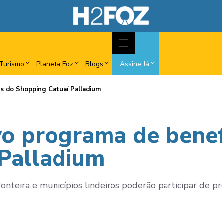
Turismo
Planeta Foz
Blogs
Assine Já
os do Shopping Catuaí Palladium
vo programa de benef
Palladium
onteira e municípios lindeiros poderão participar de 