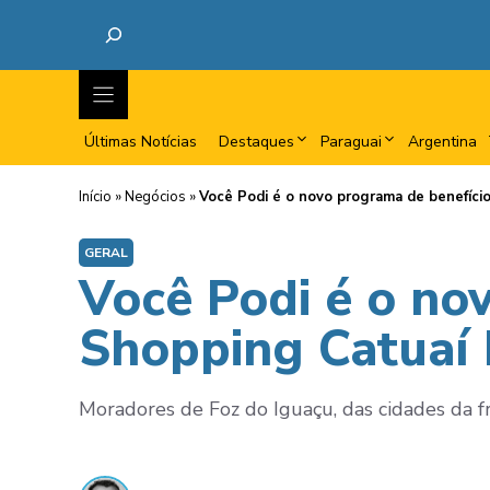
Últimas Notícias
Destaques
Paraguai
Argentina
Início
»
Negócios
»
Você Podi é o novo programa de benefíci
GERAL
Você Podi é o no
Shopping Catuaí 
Moradores de Foz do Iguaçu, das cidades da fr