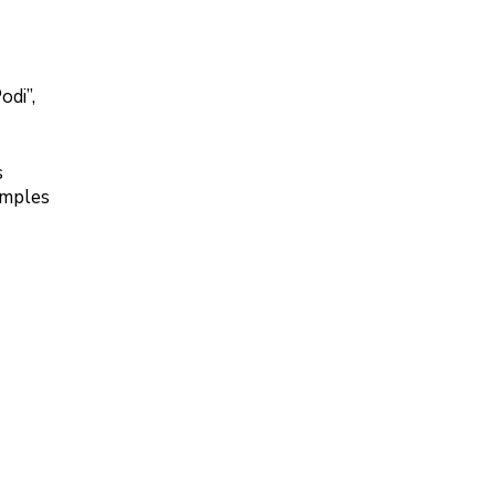
odi”,
s
imples