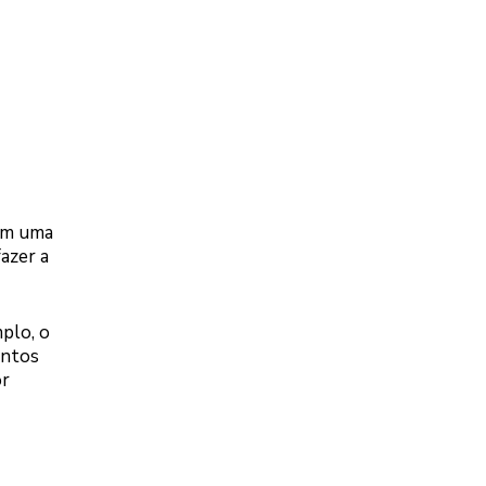
 em uma
azer a
plo, o
ontos
or