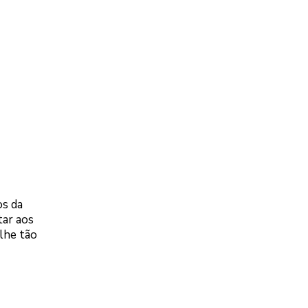
os da
tar aos
lhe tão