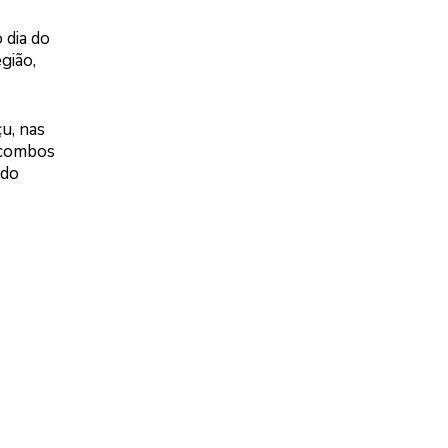
 dia do
gião,
u, nas
, combos
 do