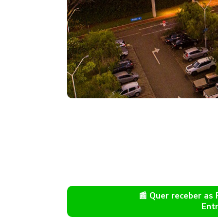
📰 Quer receber as
Ent