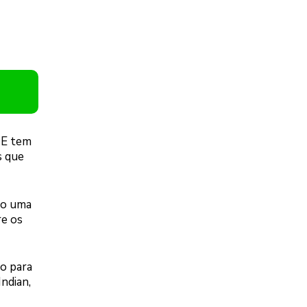
 E tem
s que
do uma
e os
o para
ndian,