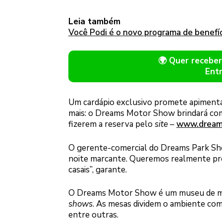
Leia também
Você Podi é o novo programa de benefí
🌍 Quer receb
Ent
Um cardápio exclusivo promete apimentar
mais: o Dreams Motor Show brindará com
fizerem a reserva pelo
site
–
www.dream
O gerente-comercial do Dreams Park Sho
noite marcante. Queremos realmente p
casais”, garante.
O Dreams Motor Show é um museu de mo
shows
. As mesas dividem o ambiente com
entre outras.