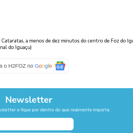
ataratas, a menos de dez minutos do centro de Foz do Ig
nal do Iguaçu)
ga o H2FOZ no
G
o
o
g
l
e
Newsletter
sletter e fique por dentro do que realmente importa.