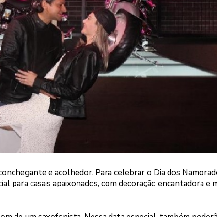
nchegante e acolhedor. Para celebrar o Dia dos Namorado
cial para casais apaixonados, com decoração encantadora e 
om de um saxofonista. Nessa data especial, também poder