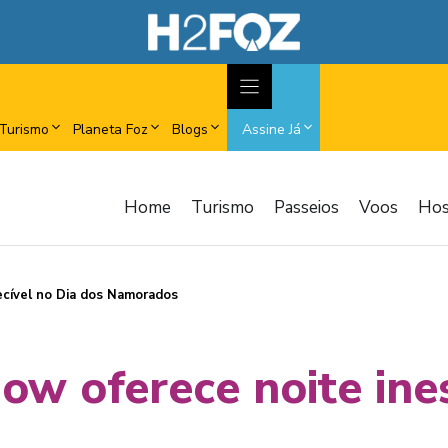
Turismo
Planeta Foz
Blogs
Assine Já
Home
Turismo
Passeios
Voos
Ho
cível no Dia dos Namorados
w oferece noite ines