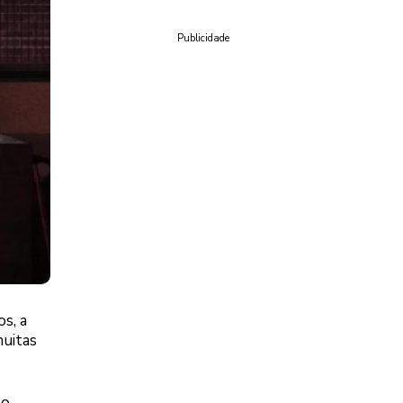
Publicidade
s, a
muitas
ão