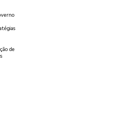
Governo
atégias
ação de
s