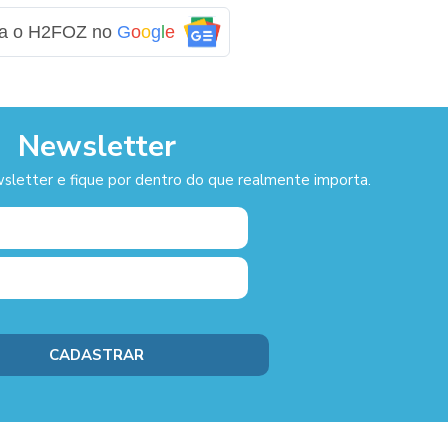
ga o H2FOZ no
G
o
o
g
l
e
Newsletter
sletter e fique por dentro do que realmente importa.