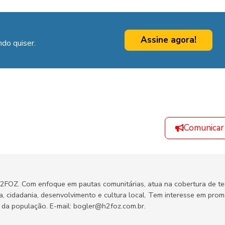
Assine agora!
do quiser.
Comunicar
H2FOZ. Com enfoque em pautas comunitárias, atua na cobertura de t
ca, cidadania, desenvolvimento e cultura local. Tem interesse em pro
no da população. E-mail: bogler@h2foz.com.br.