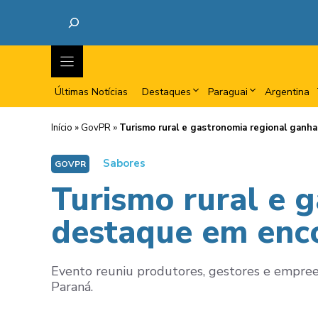
Últimas Notícias
Destaques
Paraguai
Argentina
Início
»
GovPR
»
Turismo rural e gastronomia regional gan
Sabores
GOVPR
Turismo rural e 
destaque em enc
Evento reuniu produtores, gestores e empreend
Paraná.