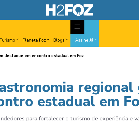
Turismo
Planeta Foz
Blogs
Assine Já
ham destaque em encontro estadual em Foz
gastronomia regiona
ontro estadual em F
edores para fortalecer o turismo de experiência e val