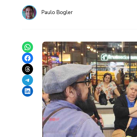
Paulo Bogler
Share on WhatsApp
Share on Facebook
Share on Threads
Share on Telegram
Share on LinkedIn