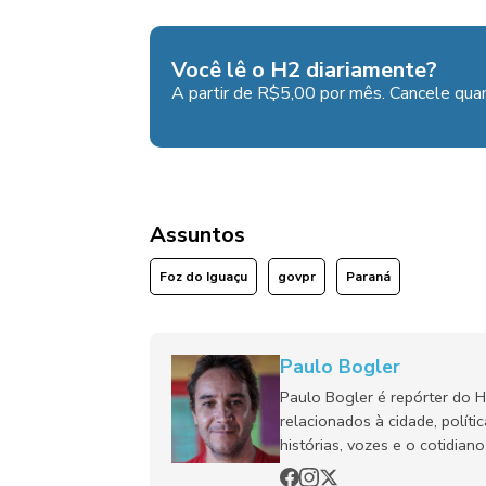
Você lê o H2 diariamente?
A partir de R$5,00 por mês. Cancele quan
Assuntos
Foz do Iguaçu
govpr
Paraná
Paulo Bogler
Paulo Bogler é repórter do 
relacionados à cidade, políti
histórias, vozes e o cotidia