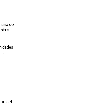
nária do
entre
nidades
os
Abrasel