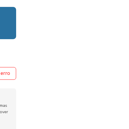
 erro
emas
mover