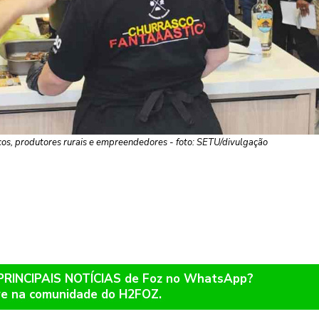
cos, produtores rurais e empreendedores - foto: SETU/divulgação
 PRINCIPAIS NOTÍCIAS de Foz no WhatsApp?
re na comunidade do H2FOZ.