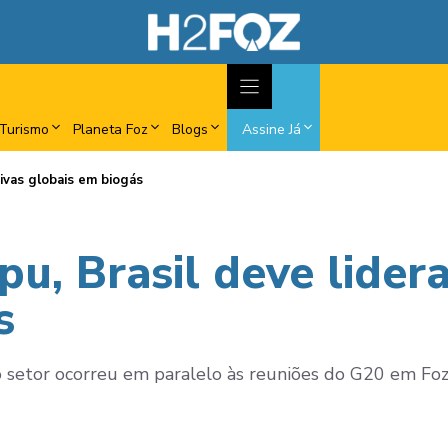
Turismo
Planeta Foz
Blogs
Assine Já
ativas globais em biogás
u, Brasil deve liderar
s
 setor ocorreu em paralelo às reuniões do G20 em Foz