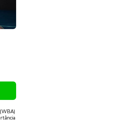
n (WBA)
rtância