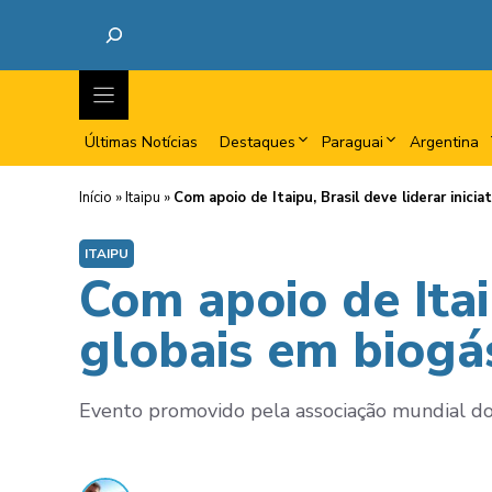
Últimas Notícias
Destaques
Paraguai
Argentina
Início
»
Itaipu
»
Com apoio de Itaipu, Brasil deve liderar inici
ITAIPU
Com apoio de Itaip
globais em biogá
Evento promovido pela associação mundial do