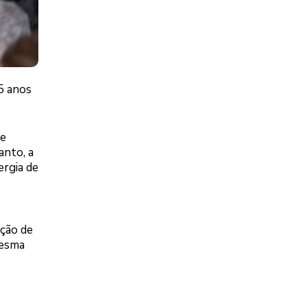
15 anos
de
anto, a
ergia de
ição de
mesma