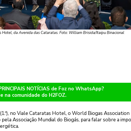
Hotel, da Avenida das Cataratas. Foto: William Brisida/Itaipu Binacional
 PRINCIPAIS NOTÍCIAS de Foz no WhatsApp?
re na comunidade do H2FOZ.
 (1.º), no Viale Cataratas Hotel, o World Biogas Associatio
pela Associação Mundial do Biogás, para falar sobre a impo
ergética.