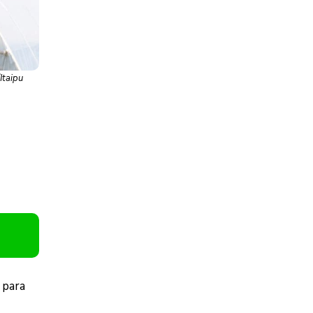
Itaipu
 para