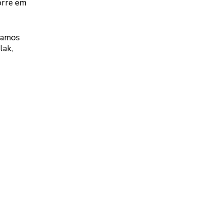
corre em
icamos
lak,