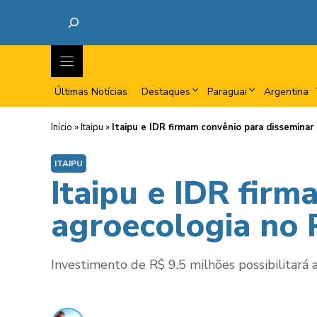
Últimas Notícias
Destaques
Paraguai
Argentina
Início
»
Itaipu
»
Itaipu e IDR firmam convênio para disseminar
ITAIPU
Itaipu e IDR firm
agroecologia no 
Investimento de R$ 9,5 milhões possibilitará