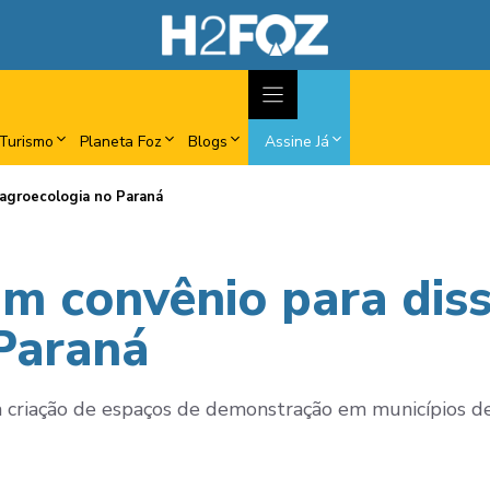
Turismo
Planeta Foz
Blogs
Assine Já
 agroecologia no Paraná
am convênio para dis
Paraná
 a criação de espaços de demonstração em municípios de