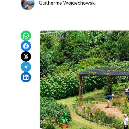
Guilherme Wojciechowski
Share on WhatsApp
Share on Facebook
Share on Threads
Share on Telegram
Share on LinkedIn