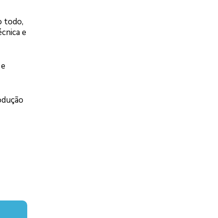
 todo,
écnica e
 e
rodução