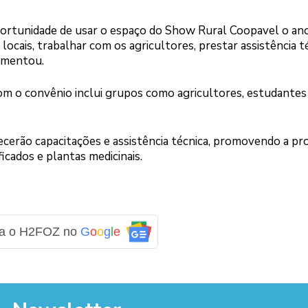
portunidade de usar o espaço do Show Rural Coopavel o ano
locais, trabalhar com os agricultores, prestar assistência t
lementou.
com o convênio inclui grupos como agricultores, estudantes
ecerão capacitações e assistência técnica, promovendo a p
icados e plantas medicinais.
ga o H2FOZ no
G
o
o
g
l
e