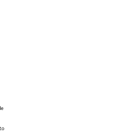
de
to