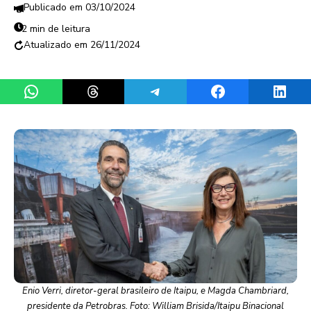
03/10/2024
2 min de leitura
26/11/2024
Share on WhatsApp
Share on Threads
Share on Telegram
Share on Facebook
Share 
Enio Verri, diretor-geral brasileiro de Itaipu, e Magda Chambriard,
presidente da Petrobras. Foto: William Brisida/Itaipu Binacional