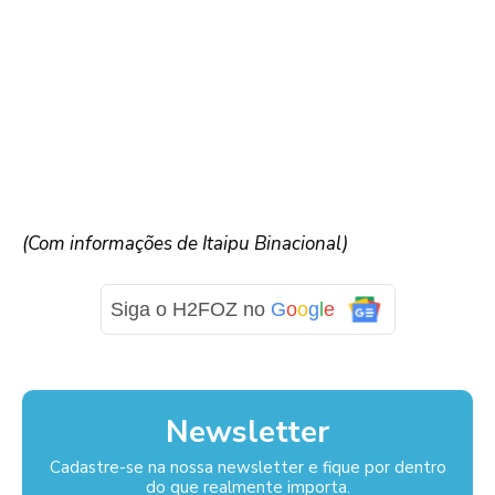
(Com informações de Itaipu Binacional)
Siga o H2FOZ no
G
o
o
g
l
e
Newsletter
Cadastre-se na nossa newsletter e fique por dentro
do que realmente importa.