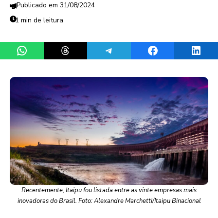
31/08/2024
1 min de leitura
Share on WhatsApp
Share on Threads
Share on Telegram
Share on Facebook
Share 
Recentemente, Itaipu fou listada entre as vinte empresas mais
inovadoras do Brasil. Foto: Alexandre Marchetti/Itaipu Binacional