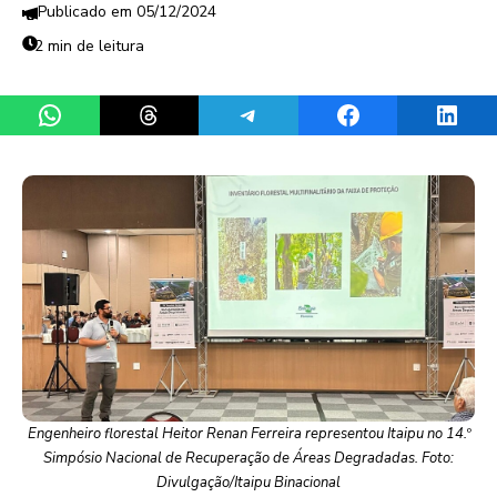
05/12/2024
2 min de leitura
Share on WhatsApp
Share on Threads
Share on Telegram
Share on Facebook
Share 
Engenheiro florestal Heitor Renan Ferreira representou Itaipu no 14.º
Simpósio Nacional de Recuperação de Áreas Degradadas. Foto:
Divulgação/Itaipu Binacional