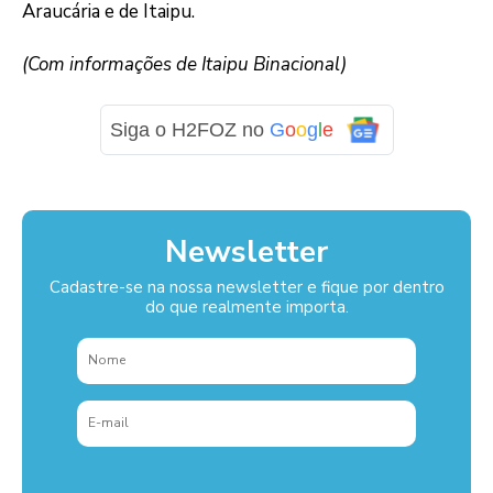
Araucária e de Itaipu.
(Com informações de Itaipu Binacional)
Siga o H2FOZ no
G
o
o
g
l
e
Newsletter
Cadastre-se na nossa newsletter e fique por dentro
do que realmente importa.