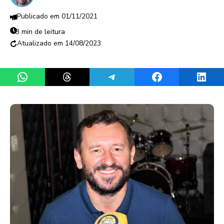
01/11/2021
3 min de leitura
14/08/2023
Share on WhatsApp
Share on Threads
Share on Telegram
Share on Facebook
Share 