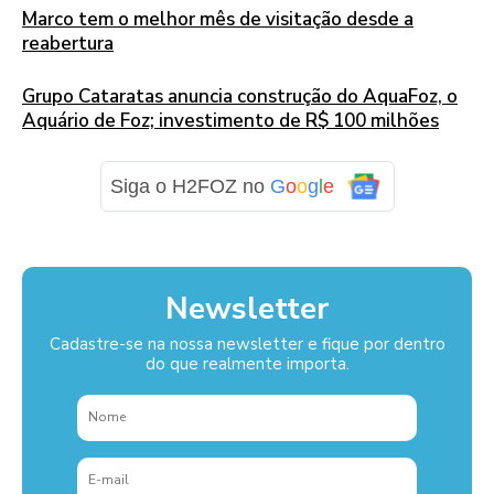
Marco tem o melhor mês de visitação desde a
reabertura
Grupo Cataratas anuncia construção do AquaFoz, o
Aquário de Foz; investimento de R$ 100 milhões
Siga o H2FOZ no
G
o
o
g
l
e
Newsletter
Cadastre-se na nossa newsletter e fique por dentro
do que realmente importa.