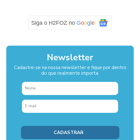
Siga o H2FOZ no
G
o
o
g
l
e
Newsletter
Cadastre-se na nossa newsletter e fique por dentro
do que realmente importa.