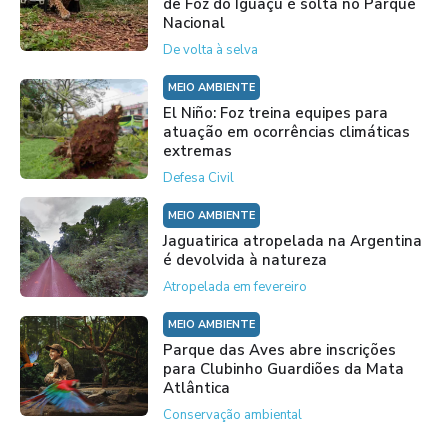
de Foz do Iguaçu é solta no Parque
Nacional
De volta à selva
MEIO AMBIENTE
El Niño: Foz treina equipes para
atuação em ocorrências climáticas
extremas
Defesa Civil
MEIO AMBIENTE
Jaguatirica atropelada na Argentina
é devolvida à natureza
Atropelada em fevereiro
MEIO AMBIENTE
Parque das Aves abre inscrições
para Clubinho Guardiões da Mata
Atlântica
Conservação ambiental