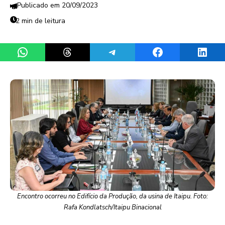
20/09/2023
2 min de leitura
Share on WhatsApp
Share on Threads
Share on Telegram
Share on Facebook
Share 
Encontro ocorreu no Edifício da Produção, da usina de Itaipu. Foto:
Rafa Kondlatsch/Itaipu Binacional