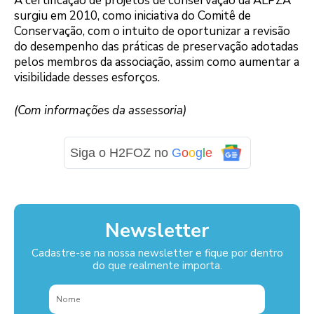
A certificação de projetos de conservação da ALPZA
surgiu em 2010, como iniciativa do Comitê de
Conservação, com o intuito de oportunizar a revisão
do desempenho das práticas de preservação adotadas
pelos membros da associação, assim como aumentar a
visibilidade desses esforços.
(Com informações da assessoria)
Siga o H2FOZ no
G
o
o
g
l
e
Newsletter
Cadastre-se na nossa newsletter e fique por dentro
do que realmente importa.