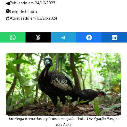
24/10/2023
3 min de leitura
03/10/2024
Share on WhatsApp
Share on Threads
Share on Telegram
Share on Facebook
Share 
Jacutinga é uma das espécies ameaçadas. Foto: Divulgação Parque
das Aves