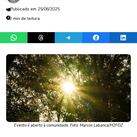
25/06/2025
2 min de leitura
Share on WhatsApp
Share on Threads
Share on Telegram
Share on Facebook
Share 
Evento é aberto à comunidade. Foto: Marcos Labanca/H2FOZ