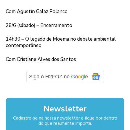
Com Agustín Galaz Polanco
28/6 (sábado) – Encerramento
14h30 – O legado de Moema no debate ambiental
contemporâneo
Com Cristiane Alves dos Santos
Siga o H2FOZ no
G
o
o
g
l
e
Newsletter
Cadastre-se na nossa newsletter e fique por dentro
do que realmente importa.