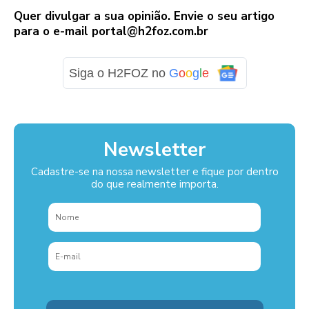
Quer divulgar a sua opinião. Envie o seu artigo
para o e-mail
portal@h2foz.com.br
Siga o H2FOZ no
G
o
o
g
l
e
Newsletter
Cadastre-se na nossa newsletter e fique por dentro
do que realmente importa.