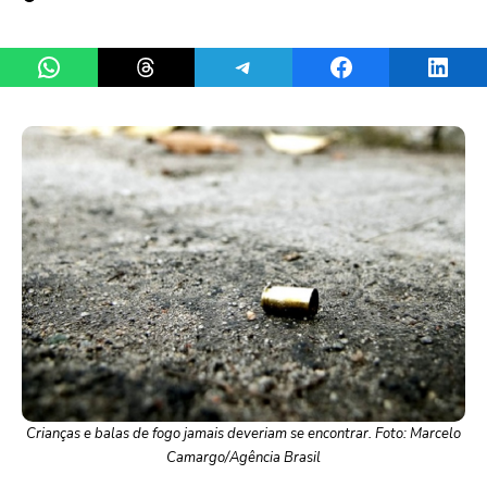
Share on WhatsApp
Share on Threads
Share on Telegram
Share on Facebook
Share 
Crianças e balas de fogo jamais deveriam se encontrar. Foto: Marcelo
Camargo/Agência Brasil