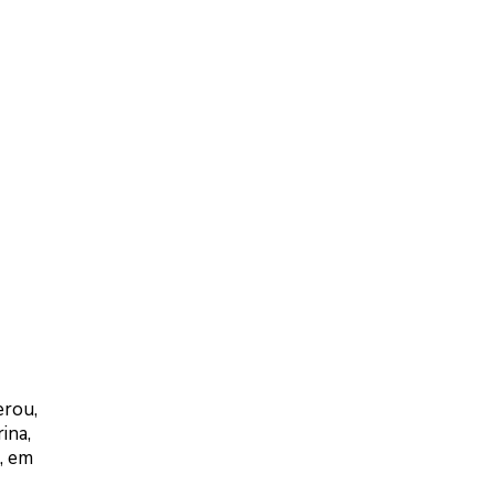
erou,
ina,
, em