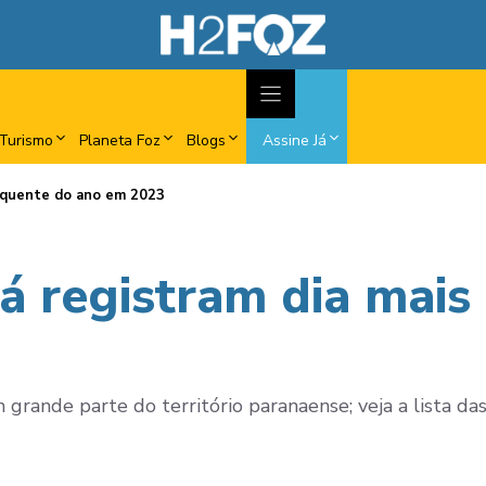
Turismo
Planeta Foz
Blogs
Assine Já
s quente do ano em 2023
á registram dia mais
rande parte do território paranaense; veja a lista da