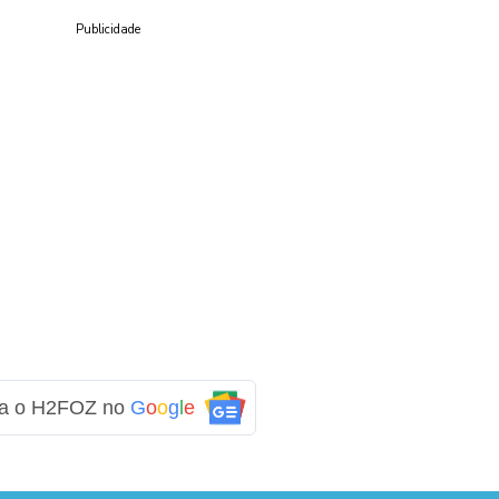
Publicidade
ga o H2FOZ no
G
o
o
g
l
e