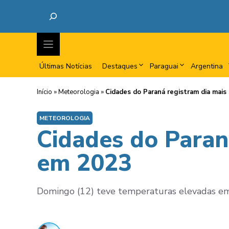
Últimas Notícias
Destaques
Paraguai
Argentina
Início
»
Meteorologia
»
Cidades do Paraná registram dia mai
METEOROLOGIA
Cidades do Paran
em 2023
Domingo (12) teve temperaturas elevadas em g