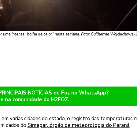
or uma intensa “bolha de calor” nesta semana. Foto: Guilherme Wojciechows
 PRINCIPAIS NOTÍCIAS de Foz no WhatsApp?
re na comunidade do H2FOZ.
 em várias cidades do estado, o registro das temperaturas m
com dados do
Simepar, órgão de meteorologia do Paraná
.