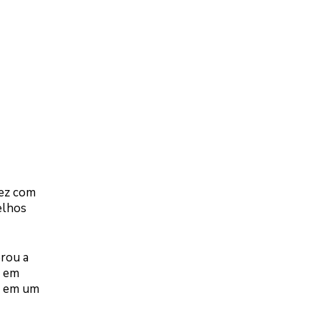
fez com
elhos
rou a
, em
o em um