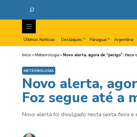
Últimas Notícias
Destaques
Paraguai
Argentina
Início
»
Meteorologia
»
Novo alerta, agora de “perigo”: risc
METEOROLOGIA
Novo alerta, agor
Foz segue até a
Novo alerta foi divulgado nesta sexta-feira e