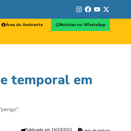
Área do Assinante
Notícias no WhatsApp
 de temporal em
"perigo".
15/10/2021
4 min de leitura