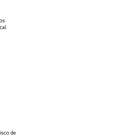
tos
cal
isco de