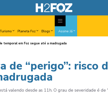
Turismo
Planeta Foz
Blogs
Assine Já
o de temporal em Foz segue até a madrugada
a de “perigo”: risco
 madrugada
 está valendo desde as 11h. O grau de severidade é de 