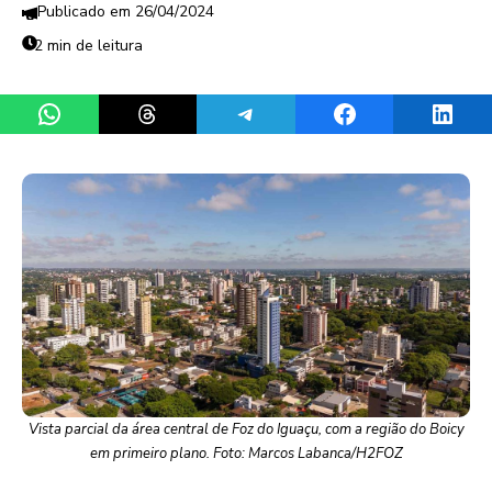
26/04/2024
2 min de leitura
Share on WhatsApp
Share on Threads
Share on Telegram
Share on Facebook
Share 
Vista parcial da área central de Foz do Iguaçu, com a região do Boicy
em primeiro plano. Foto: Marcos Labanca/H2FOZ