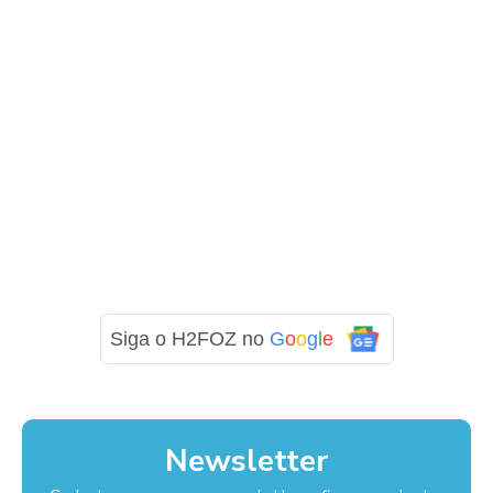
Siga o H2FOZ no
G
o
o
g
l
e
Newsletter