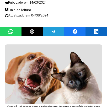
14/03/2024
2 min de leitura
04/06/2024
Share on WhatsApp
Share on Threads
Share on Telegram
Share on Facebook
Share 
Paraná vai contar com o primeiro movimento partidário criado para