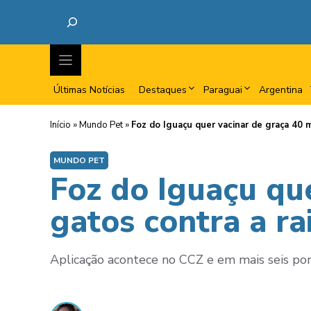
Últimas Notícias
Destaques
Paraguai
Argentina
Início
»
Mundo Pet
»
Foz do Iguaçu quer vacinar de graça 40 m
MUNDO PET
Foz do Iguaçu que
gatos contra a ra
Aplicação acontece no CCZ e em mais seis pon