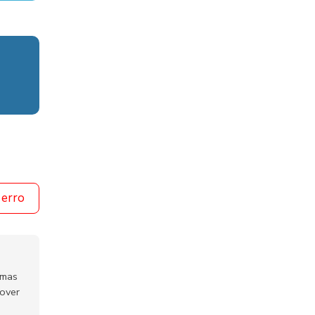
 erro
emas
mover