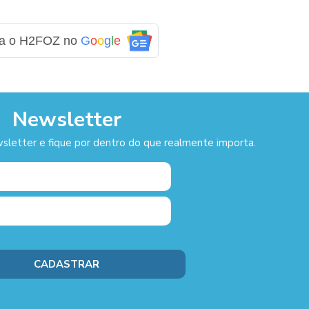
ga o H2FOZ no
G
o
o
g
l
e
Newsletter
sletter e fique por dentro do que realmente importa.