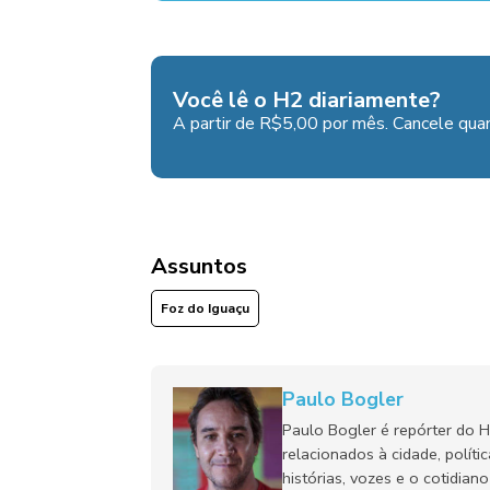
Você lê o H2 diariamente?
A partir de R$5,00 por mês. Cancele quan
Assuntos
Foz do Iguaçu
Paulo Bogler
Paulo Bogler é repórter do 
relacionados à cidade, políti
histórias, vozes e o cotidia