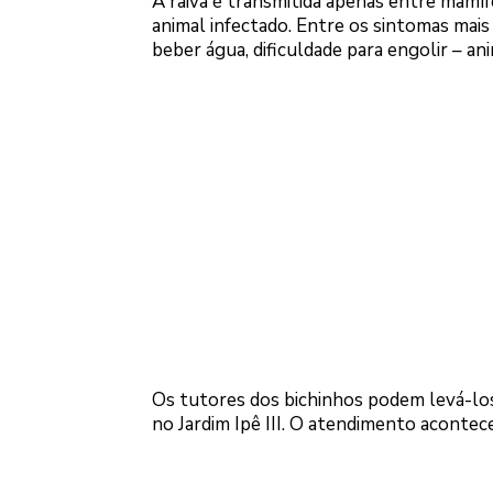
A raiva é transmitida apenas entre mamíf
animal infectado. Entre os sintomas mai
beber água, dificuldade para engolir – 
Os tutores dos bichinhos podem levá-los 
no Jardim Ipê III. O atendimento acontec