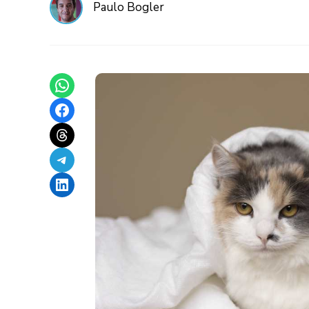
Paulo Bogler
Share on WhatsApp
Share on Facebook
Share on Threads
Share on Telegram
Share on LinkedIn