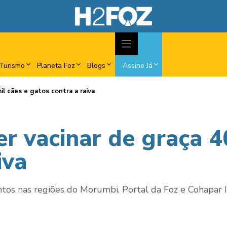
Turismo
Planeta Foz
Blogs
Assine Já
il cães e gatos contra a raiva
r vacinar de graça 4
iva
tos nas regiões do Morumbi, Portal da Foz e Cohapar II