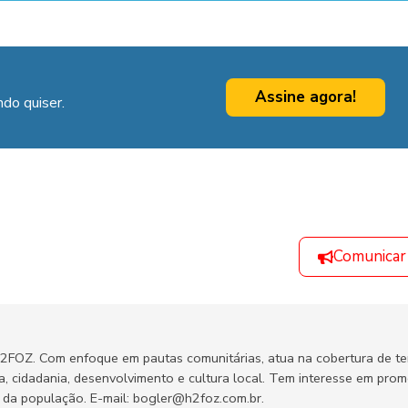
Assine agora!
do quiser.
Comunicar
H2FOZ. Com enfoque em pautas comunitárias, atua na cobertura de t
ca, cidadania, desenvolvimento e cultura local. Tem interesse em pro
no da população. E-mail: bogler@h2foz.com.br.