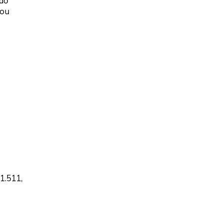
 do
 ou
1.511,