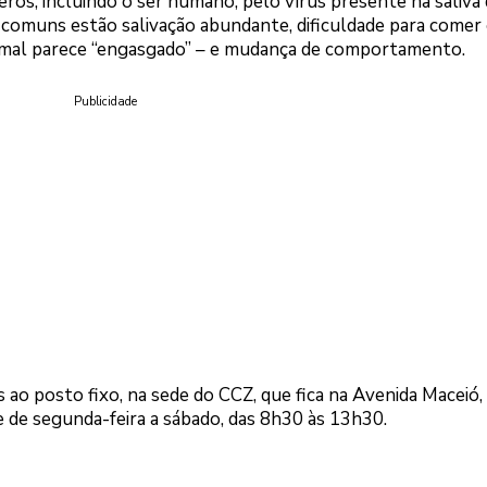
eros, incluindo o ser humano, pelo vírus presente na saliva
s comuns estão salivação abundante, dificuldade para comer
animal parece “engasgado” – e mudança de comportamento.
Publicidade
ao posto fixo, na sede do CCZ, que fica na Avenida Maceió, 
e de segunda-feira a sábado, das 8h30 às 13h30.