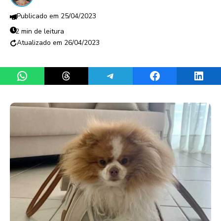
25/04/2023
2 min de leitura
26/04/2023
Share on WhatsApp
Share on Threads
Share on Telegram
Share on Facebook
Share 