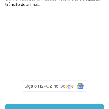
trânsito de animais.
Siga o H2FOZ no
G
o
o
g
l
e