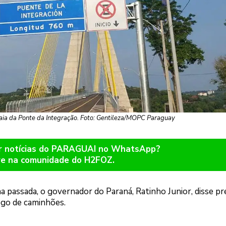
aia da Ponte da Integração. Foto: Gentileza/MOPC Paraguay
er notícias do PARAGUAI no WhatsApp?
re na comunidade do H2FOZ.
na passada, o governador do Paraná, Ratinho Junior, disse pre
ego de caminhões.