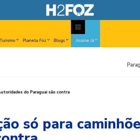
Turismo
Planeta Foz
Blogs
Assine Já
Parag
Autoridades do Paraguai são contra
ção só para caminhõ
contra