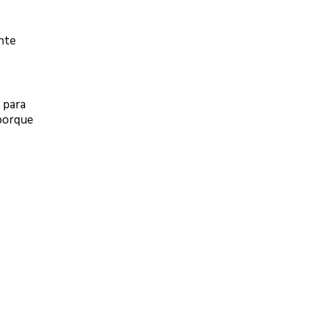
nte
 para
porque