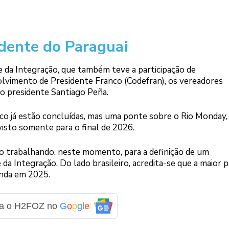
dente do Paraguai
 da Integração, que também teve a participação de
vimento de Presidente Franco (Codefran), os vereadores
 o presidente Santiago Peña.
o já estão concluídas, mas uma ponte sobre o Rio Monday,
isto somente para o final de 2026.
ão trabalhando, neste momento, para a definição de um
da Integração. Do lado brasileiro, acredita-se que a maior p
inda em 2025.
ga o H2FOZ no
G
o
o
g
l
e