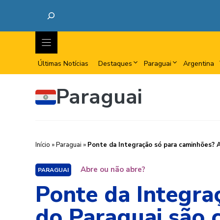
Últimas Notícias
Destaques
Paraguai
Argentina
Paraguai
Início
»
Paraguai
»
Ponte da Integração só para caminhões? 
Abre ou não abre?
PARAGUAI
Ponte da Integra
do Paraguai são 