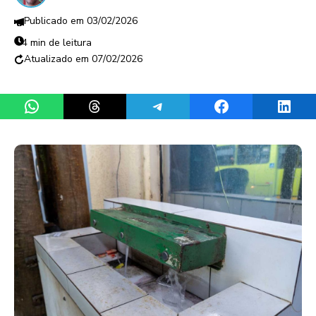
03/02/2026
4 min de leitura
07/02/2026
Share on WhatsApp
Share on Threads
Share on Telegram
Share on Facebook
Share 