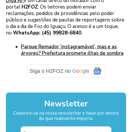
Diga Aí
é um canal direto do morador com o
portal
H2FOZ
. Os leitores podem enviar
reclamações, pedidos de providências pelo poder
público e sugestões de pautas de reportagens sobre
o dia a dia de Foz do Iguaçu. O acesso é a um toque,
no
WhatsApp: (45) 99828-6840
.
Parque Remador ‘instagramável’, mas e as
árvores? Prefeitura promete ilhas de sombra
Siga o H2FOZ no
G
o
o
g
l
e
Newsletter
Cadastre-se na nossa newsletter e fique por dentro
do que realmente importa.