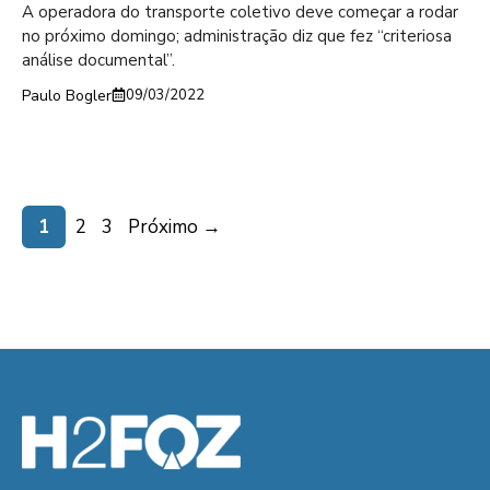
A operadora do transporte coletivo deve começar a rodar
no próximo domingo; administração diz que fez “criteriosa
análise documental”.
Paulo Bogler
09/03/2022
Page
Page
Page
1
2
3
Próximo
→