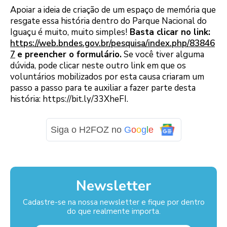
Apoiar a ideia de criação de um espaço de memória que
resgate essa história dentro do Parque Nacional do
Iguaçu é muito, muito simples!
Basta clicar no link:
https://web.bndes.gov.br/pesquisa/index.php/83846
7
e preencher o formulário.
Se você tiver alguma
dúvida, pode clicar neste outro link em que os
voluntários mobilizados por esta causa criaram um
passo a passo para te auxiliar a fazer parte desta
história: https://bit.ly/33XheFI.
Siga o H2FOZ no
G
o
o
g
l
e
Newsletter
Cadastre-se na nossa newsletter e fique por dentro
do que realmente importa.