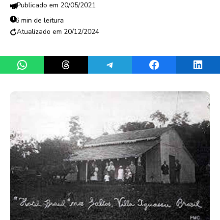
20/05/2021
6 min de leitura
20/12/2024
Share on WhatsApp
Share on Threads
Share on Telegram
Share on Facebook
Share 