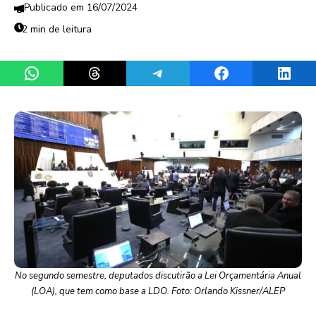
16/07/2024
2 min de leitura
Share on WhatsApp
Share on Threads
Share on Telegram
Share on Facebook
Share 
No segundo semestre, deputados discutirão a Lei Orçamentária Anual
(LOA), que tem como base a LDO. Foto: Orlando Kissner/ALEP