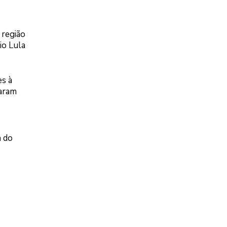
 região
io Lula
es à
taram
a do