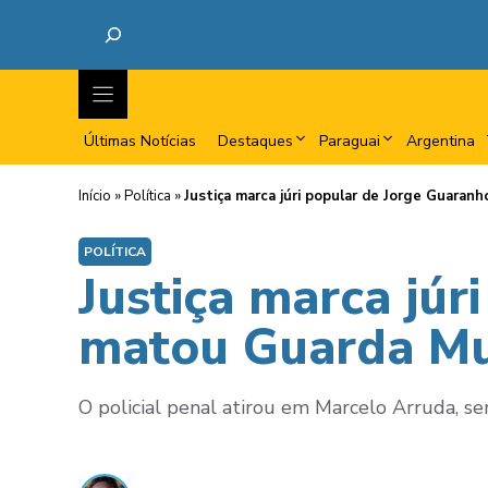
Últimas Notícias
Destaques
Paraguai
Argentina
Início
»
Política
»
Justiça marca júri popular de Jorge Guaran
POLÍTICA
Justiça marca júr
matou Guarda Mun
O policial penal atirou em Marcelo Arruda, s