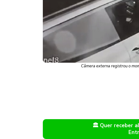
Câmera externa registrou o mo
🏛️ Quer receber 
Ent