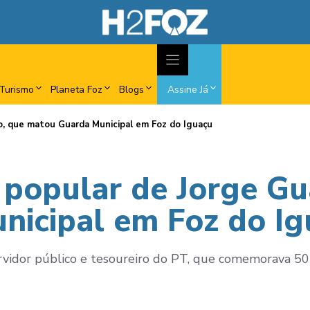
Turismo
Planeta Foz
Blogs
Assine Já
ho, que matou Guarda Municipal em Foz do Iguaçu
i popular de Jorge G
icipal em Foz do Ig
ervidor público e tesoureiro do PT, que comemorava 50 