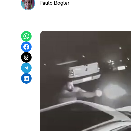
Paulo Bogler
Share on WhatsApp
Share on Facebook
Share on Threads
Share on Telegram
Share on LinkedIn