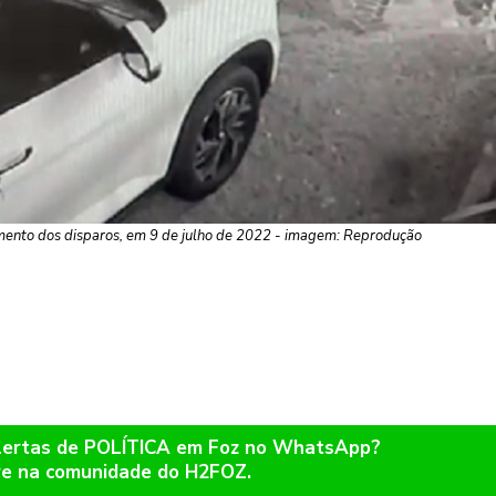
mento dos disparos, em 9 de julho de 2022 - imagem: Reprodução
alertas de POLÍTICA em Foz no WhatsApp?
re na comunidade do H2FOZ.