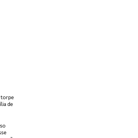
 torpe
lia de
rso
sse