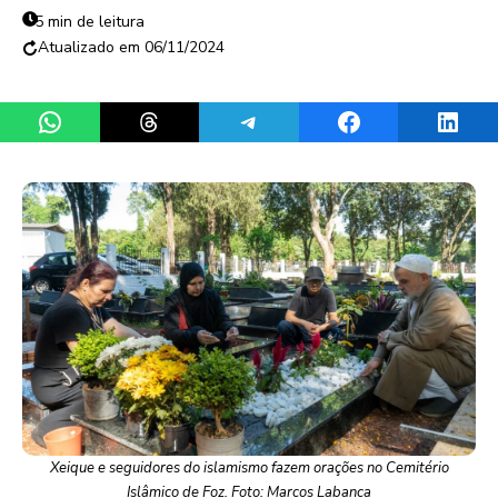
5 min de leitura
06/11/2024
Share on WhatsApp
Share on Threads
Share on Telegram
Share on Facebook
Share 
Xeique e seguidores do islamismo fazem orações no Cemitério
Islâmico de Foz. Foto: Marcos Labanca