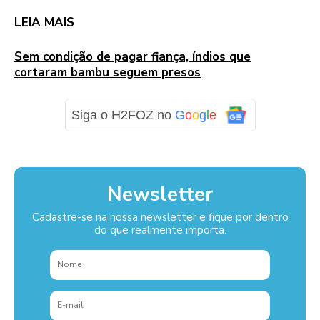
LEIA MAIS
Sem condição de pagar fiança, índios que
cortaram bambu seguem presos
Siga o H2FOZ no
G
o
o
g
l
e
Newsletter
Cadastre-se na nossa newsletter e fique por dentro
do que realmente importa.