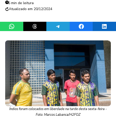
6 min de leitura
20/12/2024
Share on WhatsApp
Share on Threads
Share on Telegram
Share on Facebook
Share 
Índios foram colocados em liberdade na tarde desta sexta-feira -
Foto: Marcos Labanca/H2FOZ