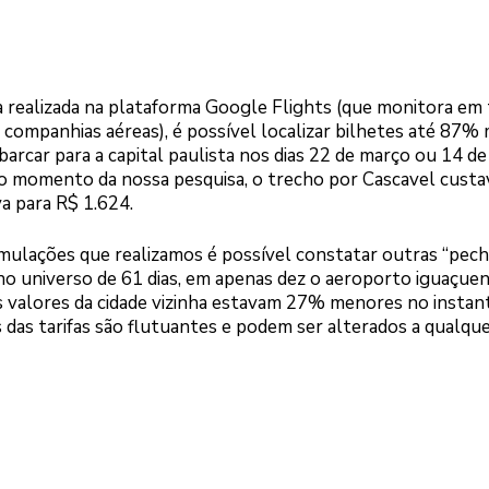
a realizada na plataforma Google Flights (que monitora e
s companhias aéreas), é possível localizar bilhetes até 87%
rcar para a capital paulista nos dias 22 de março ou 14 de 
no momento da nossa pesquisa, o trecho por Cascavel custa
a para R$ 1.624.
imulações que realizamos é possível constatar outras “pech
, no universo de 61 dias, em apenas dez o aeroporto iguaçue
os valores da cidade vizinha estavam 27% menores no instan
as tarifas são flutuantes e podem ser alterados a qualqu