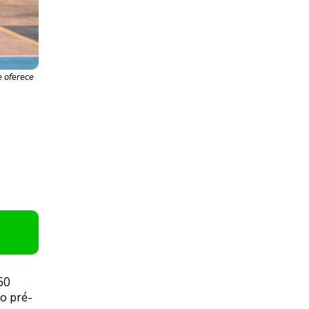
e oferece
50
o pré-