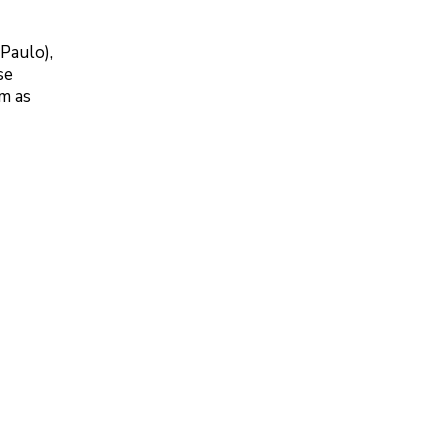
Paulo),
se
m as