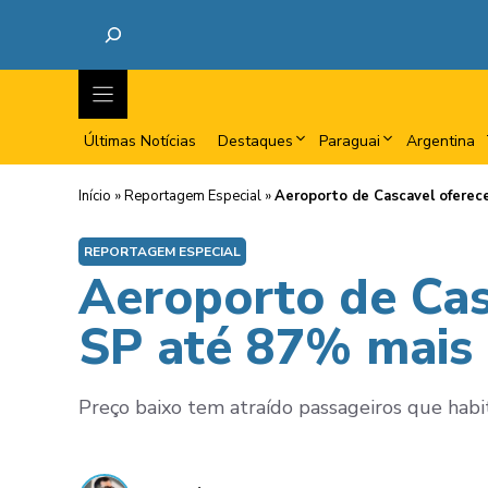
Últimas Notícias
Destaques
Paraguai
Argentina
Início
»
Reportagem Especial
»
Aeroporto de Cascavel oferec
REPORTAGEM ESPECIAL
Aeroporto de Cas
SP até 87% mais 
Preço baixo tem atraído passageiros que habi