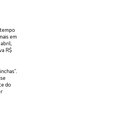
m tempo
 mais em
abril,
va R$
inchas”.
nse
te do
er