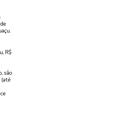
s
 de
uaçu.
u, R$
o, são
 (até
ece