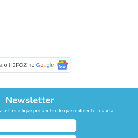
ga o H2FOZ no
G
o
o
g
l
e
Newsletter
sletter e fique por dentro do que realmente importa.