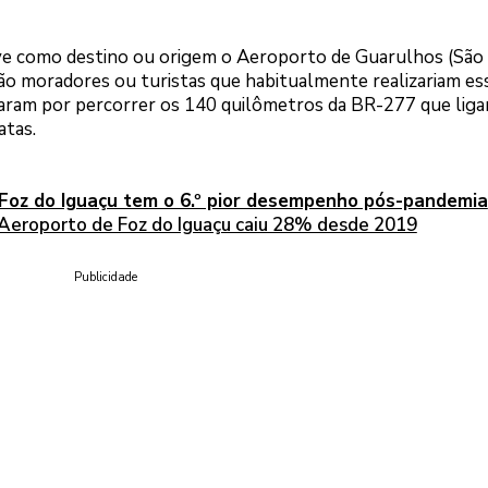
e como destino ou origem o Aeroporto de Guarulhos (São 
stão moradores ou turistas que habitualmente realizariam es
taram por percorrer os 140 quilômetros da BR-277 que liga
atas.
 Foz do Iguaçu tem o 6.º pior desempenho pós-pandemia
Aeroporto de Foz do Iguaçu caiu 28% desde 2019
Publicidade