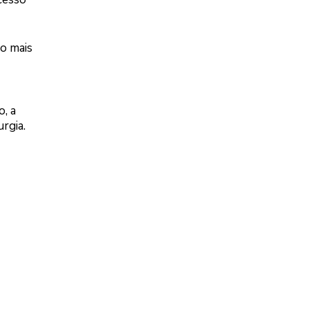
ão mais
, a
rgia.