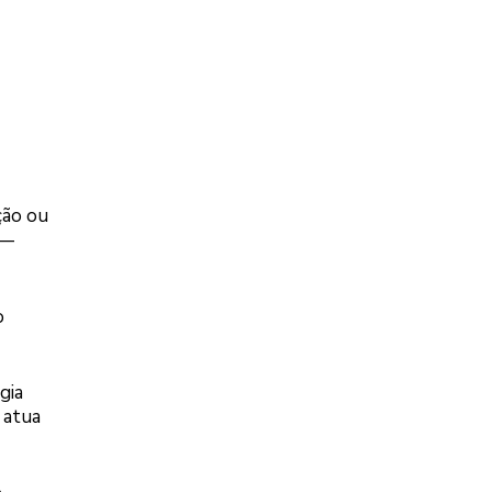
ção ou
 —
o
gia
 atua