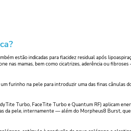
ca?
mbém estão indicadas para flacidez residual após lipoaspira
cone nas mamas, bem como cicatrizes, aderência ou fibroses
 um furinho na pele para introduzir uma das finas cânulas d
BodyTite Turbo, FaceTite Turbo e Quantum RF) aplicam ener
as da pele, internamente — além do Morpheus8 Burst, que