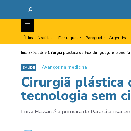
Últimas Notícias
Destaques
Paraguai
Argentina
Início
»
Saúde
»
Cirurgiã plástica de Foz do Iguaçu é pioneir
Avanços na medicina
SAÚDE
Cirurgiã plástica
tecnologia sem ci
Luiza Hassan é a primeira do Paraná a usar em