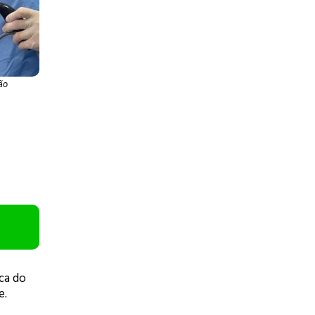
ão
ca do
e.