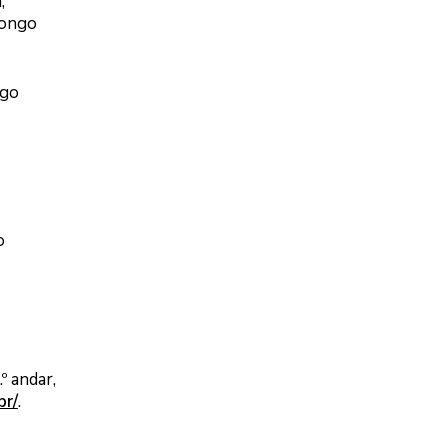
,
longo
ngo
o
º andar,
br/
.