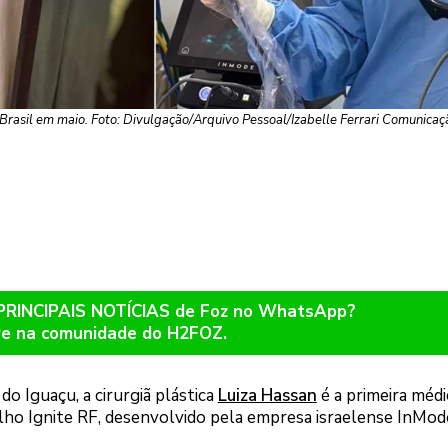
Brasil em maio. Foto: Divulgação/Arquivo Pessoal/Izabelle Ferrari Comunicaç
 PRINCIPAIS NOTÍCIAS de Foz no WhatsApp?
re na comunidade do H2FOZ.
o Iguaçu, a cirurgiã plástica
Luiza Hassan
é a primeira médi
relho Ignite RF, desenvolvido pela empresa israelense InMod