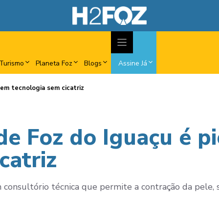
Turismo
Planeta Foz
Blogs
Assine Já
a em tecnologia sem cicatriz
 de Foz do Iguaçu é p
catriz
 consultório técnica que permite a contração da pele,