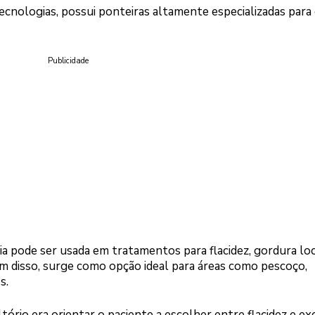
cnologias, possui ponteiras altamente especializadas para 
Publicidade
ia pode ser usada em tratamentos para flacidez, gordura loc
ém disso, surge como opção ideal para áreas como pescoço,
s.
tório era orientar o paciente a escolher entre flacidez e ex