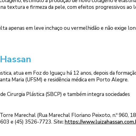
olágeno, estímulo à produção de novo colágeno e elastina
na textura e firmeza da pele, com efeitos progressivos ao 
sulta apenas em leve inchaço ou vermelhidão e não exige lo
a Hassan
lástica, atua em Foz do Iguaçu há 12 anos, depois da formaçã
Santa Maria (UFSM) e residência médica em Porto Alegre.
 de Cirurgia Plástica (SBCP) e também integra sociedades
Torre Marechal (Rua Marechal Floriano Peixoto, n.º 960, 18.
-8603 e (45) 3526-7723.
Site
:
https://www.luizahassan.com.