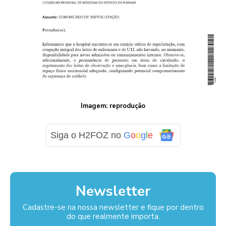
Imagem: reprodução
Siga o H2FOZ no
G
o
o
g
l
e
Newsletter
Cadastre-se na nossa newsletter e fique por dentro
do que realmente importa.