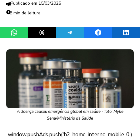
15/03/2025
2 min de leitura
Share on WhatsApp
Share on Threads
Share on Telegram
Share on Facebook
Share 
A doença causou emergência global em saúde - foto: Myke
Sena/Ministério da Saúde