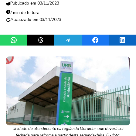
03/11/2023
2 min de leitura
03/11/2023
Share on WhatsApp
Share on Threads
Share on Telegram
Share on Facebook
Share 
Unidade de atendimento na região do Morumbi, que deverá ser
fechada para reforma a partir desta segunda-feira, 6 - foto: