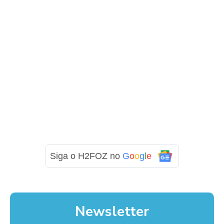
Siga o H2FOZ no
G
o
o
g
l
e
Newsletter