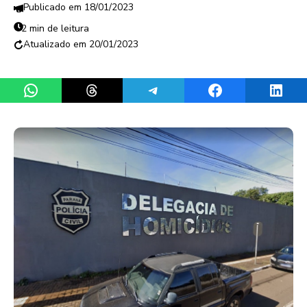
18/01/2023
2 min de leitura
20/01/2023
Share on WhatsApp
Share on Threads
Share on Telegram
Share on Facebook
Share 