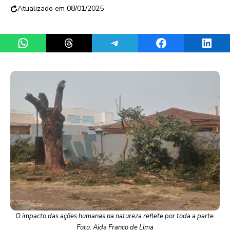
08/01/2025
Share on WhatsApp
Share on Threads
Share on Telegram
Share on Facebook
Share 
O impacto das ações humanas na natureza reflete por toda a parte.
Foto: Aida Franco de Lima