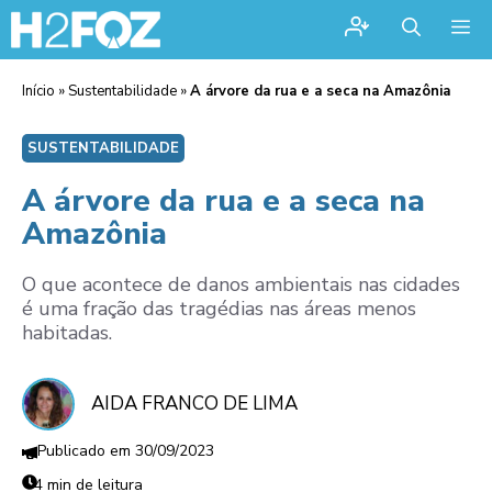
Me
Início
»
Sustentabilidade
»
A árvore da rua e a seca na Amazônia
SUSTENTABILIDADE
A árvore da rua e a seca na
Amazônia
O que acontece de danos ambientais nas cidades
é uma fração das tragédias nas áreas menos
habitadas.
AIDA FRANCO DE LIMA
30/09/2023
4 min de leitura