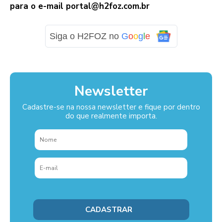
para o e-mail
portal@h2foz.com.br
Siga o H2FOZ no
G
o
o
g
l
e
Newsletter
Cadastre-se na nossa newsletter e fique por dentro
do que realmente importa.