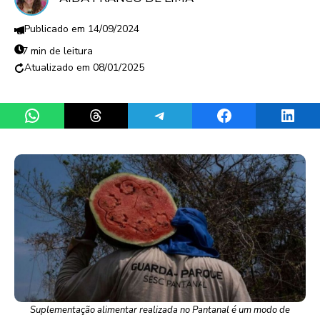
14/09/2024
7 min de leitura
08/01/2025
Share on WhatsApp
Share on Threads
Share on Telegram
Share on Facebook
Share 
Suplementação alimentar realizada no Pantanal é um modo de